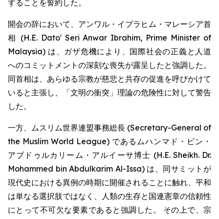
することを誓約した。
開会の辞において、アンワル・イブラヒム・マレーシア首
相 (H.E. Dato' Seri Anwar Ibrahim, Prime Minister of
Malaysia) は、ガザ危機により、国際社会の正義と人道
へのコミットメントの深刻な喪失が露呈したと強調した。
同首相は、あらゆる宗教が慈悲と共存の促進を呼びかけて
いると主張し、「文明の衝突」理論の危険性に対して警告
した。
一方、ムスリム世界連盟事務総長 (Secretary-General of
the Muslim World League) であるムハンマド・ビン・
アブドゥルカリーム・アルイーサ博士 (H.E. Sheikh. Dr.
Mohammed bin Abdulkarim Al-Issa) は、同サミットが
現代史における異例の時期に開催されることに触れ、平和
は単なる選択肢ではなく、人類の生存と国連憲章の信頼性
にとって不可欠な要素であると強調した。 その上で、宗