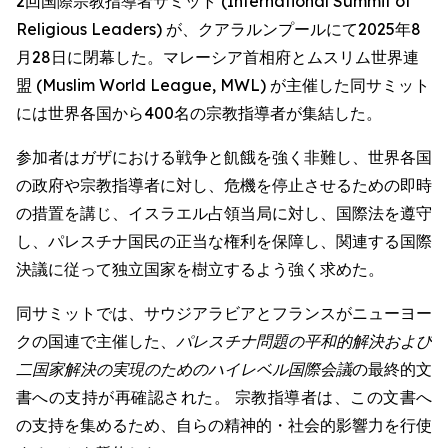
2回国際宗教指導者サミット (International Summit of
Religious Leaders) が、クアラルンプールにて2025年8
月28日に閉幕した。マレーシア首相府とムスリム世界連
盟 (Muslim World League, MWL) が主催した同サミット
には世界各国から400名の宗教指導者が集結した。
参加者はガザにおける戦争と飢餓を強く非難し、世界各国
の政府や宗教指導者に対し、危機を停止させるための即時
の措置を講じ、イスラエル占領当局に対し、国際法を遵守
し、パレスチナ国民の正当な権利を保障し、関連する国際
決議に従って独立国家を樹立するよう強く求めた。
同サミットでは、サウジアラビアとフランスがニューヨー
クの国連で主催した、
パレスチナ問題の平和的解決および
二国家解決の実現のためのハイレベル国際会議
の最終的文
書への支持が再確認された。 宗教指導者は、この文書へ
の支持を集めるため、自らの精神的・社会的影響力を行使